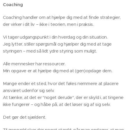
Coaching
Coaching handler om at hjælpe dig med at finde strategier,
der virker i dit liv – ikke i teorien, men i praksis.
Vi tager udgangspunkt i din hverdag og din situation.
Jeg lytter, stiller spørgsmål og hjælper dig med at tage
styringen – med så lidt ydre styring som muligt.
Alle mennesker har ressourcer.
Min opgave er at hjælpe dig med at (gen)opdage dem.
Mange ender et sted, hvor det føles nemmere at placere
ansvaret udenfor sig selv.
At tænke, at det er "noget derude", der er skyld i, at tingene
ikke fungerer – og håbe på, at det løser sig af sig selv.
Det gør det sjældent.
Til gengæld sker der noget stærkt, når man opdager, at man