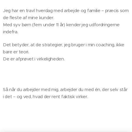
Jeg har en travl hverdag med arbejde og familie – præcis som
de fleste af mine kunder.
Med syv børn (fem under 11 år) kender jeg udfordringerne
indefra.
Det betyder, at de strategier, jeg bruger i min coaching, ikke
bare er teori.
De er afprøvet i virkeligheden.
Så når du arbejder med mig, arbejder du med én, der selv står
i det – og ved, hvad der rent faktisk virker. 🙌