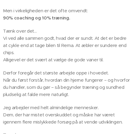
Men i virkeligheden er det ofte omvendt:
90% coaching og 10% træning.
Tænk over det… 🤔
Vi ved alle sammen godt, hvad der er sundt. At det er bedre
at cykle end at tage bilen til Rema. At æbler er sundere end
chips.
Alligevel er det svært at vælge de gode vaner til.
Derfor foregår det største arbejde oppe i hovedet. 🧠
Når du først forstår, hvordan din hjerne fungerer – og hvorfor
du handler, som du gør – så begynder træning og sundhed
pludselig at falde mere naturligt.
Jeg arbejder med helt almindelige mennesker.
Dem, der har mistet overskuddet og måske har været
igennem flere mislykkede forsøg på at vende udviklingen.