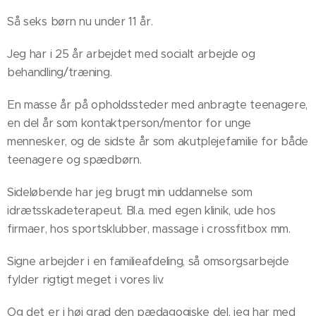
Så seks børn nu under 11 år.
Jeg har i 25 år arbejdet med socialt arbejde og
behandling/træning.
En masse år på opholdssteder med anbragte teenagere,
en del år som kontaktperson/mentor for unge
mennesker, og de sidste år som akutplejefamilie for både
teenagere og spædbørn.
Sideløbende har jeg brugt min uddannelse som
idrætsskadeterapeut. Bl.a. med egen klinik, ude hos
firmaer, hos sportsklubber, massage i crossfitbox mm.
Signe arbejder i en familieafdeling, så omsorgsarbejde
fylder rigtigt meget i vores liv.
Og det er i høj grad den pædagogiske del, jeg har med