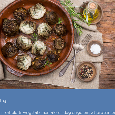
tag.
 forhold til vægttab, men alle er dog enige om, at protein er