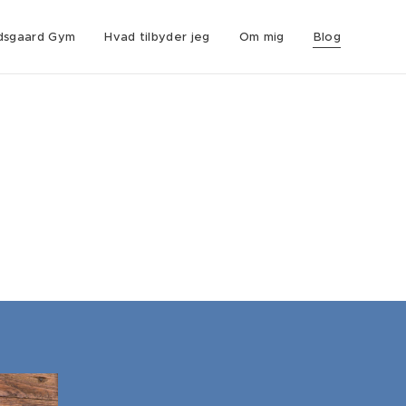
dsgaard Gym
Hvad tilbyder jeg
Om mig
Blog