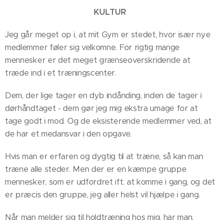
KULTUR
Jeg går meget op i, at mit Gym er stedet, hvor især nye
medlemmer føler sig velkomne. For rigtig mange
mennesker er det meget grænseoverskridende at
træde ind i et træningscenter.
Dem, der lige tager en dyb indånding, inden de tager i
dørhåndtaget - dem gør jeg mig ekstra umage for at
tage godt i mod. Og de eksisterende medlemmer ved, at
de har et medansvar i den opgave.
Hvis man er erfaren og dygtig til at træne, så kan man
træne alle steder. Men der er en kæmpe gruppe
mennesker, som er udfordret ift. at komme i gang, og det
er præcis den gruppe, jeg aller helst vil hjælpe i gang.
Når man melder sig til holdtræning hos mig, har man,